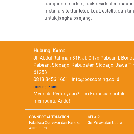
bangunan modern, baik residential maupu
metal arsitektur tetap kuat, estetis, dan t
untuk jangka panjang.
Hubungi Kami:
Jl. Abdul Rahman 31F, Jl. Griyo Pabean I, Bonos
Pabean, Sidoarjo, Kabupaten Sidoarjo, Jawa T
61253
0813-3456-1661 | info@boscoating.co.id
Hubungi Kami
Memiliki Pertanyaan? Tim Kami siap untuk
membantu Anda!
CONNECT AUTOMATION
GELAIR
Fabrikasi Conveyor dan Rangka
Gel Perawatan Udara
Aluminium