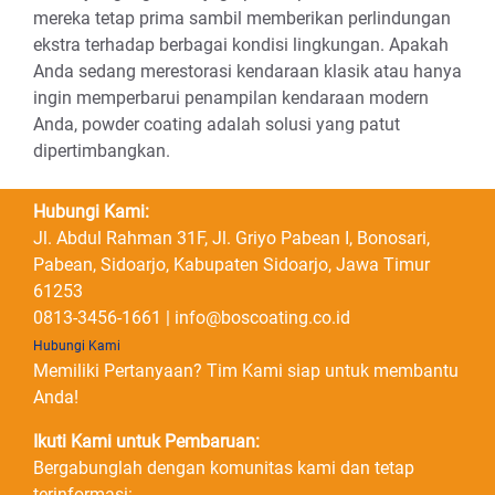
mereka tetap prima sambil memberikan perlindungan
ekstra terhadap berbagai kondisi lingkungan. Apakah
Anda sedang merestorasi kendaraan klasik atau hanya
ingin memperbarui penampilan kendaraan modern
Anda, powder coating adalah solusi yang patut
dipertimbangkan.
Hubungi Kami:
Jl. Abdul Rahman 31F, Jl. Griyo Pabean I, Bonosari,
Pabean, Sidoarjo, Kabupaten Sidoarjo, Jawa Timur
61253
0813-3456-1661 | info@boscoating.co.id
Hubungi Kami
Memiliki Pertanyaan? Tim Kami siap untuk membantu
Anda!
Ikuti Kami untuk Pembaruan:
Bergabunglah dengan komunitas kami dan tetap
terinformasi: