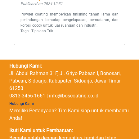
Published on 2024-12-31
Powder coating memberikan finishing tahan lama dan
perlindungan terhadap pengelupasan, pemudaran, dan
korosi, cocok untuk luar ruangan dan industri.
Tags : Tips dan Trik
Hubungi Kami:
Jl. Abdul Rahman 31F, Jl. Griyo Pabean I, Bonosari,
Pabean, Sidoarjo, Kabupaten Sidoarjo, Jawa Timur
61253
0813-3456-1661 | info@boscoating.co.id
Hubungi Kami
Memiliki Pertanyaan? Tim Kami siap untuk membantu
Anda!
Ikuti Kami untuk Pembaruan:
Bergabunglah dengan komunitas kami dan tetap