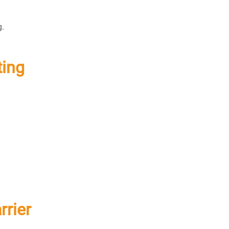
g.
ting
rrier